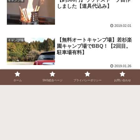
キャンプ場
しました【道具代込み】
2019.02.01
【無料オートキャンプ場】若杉楽
キャンプ場
園キャンプ場でBBQ！【2回目。
駐車場有料】
2019.01.26
【無料オートキャンプ場】若杉楽
ホーム
SNS総合ページ
プライバシーポリシー
お問い合わせ
キャンプ場
園キャンプ場でBBQ！【駐車場
有料】
2019.01.18
スポンサーリンク