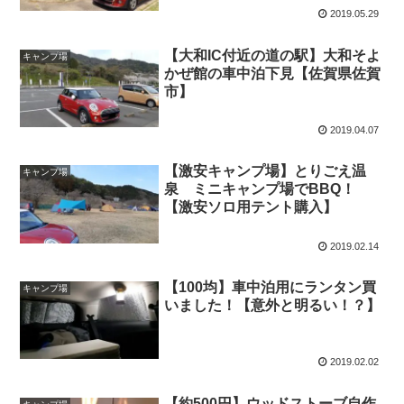
2019.05.29
【大和IC付近の道の駅】大和そよ
キャンプ場
かぜ館の車中泊下見【佐賀県佐賀
市】
2019.04.07
【激安キャンプ場】とりごえ温
キャンプ場
泉 ミニキャンプ場でBBQ！
【激安ソロ用テント購入】
2019.02.14
【100均】車中泊用にランタン買
キャンプ場
いました！【意外と明るい！？】
2019.02.02
【約500円】ウッドストーブ自作