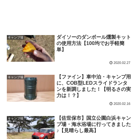
ダイソーのダンボール燻製キット
キャンプ場
の使用方法【100均でお手軽簡
単】
2020.02.27
【ファイン】車中泊・キャンプ用
キャンプ場
に、COB型LEDスライドランタ
ンを新調しました！【明るさの実
力は！？】
2020.02.16
【佐世保市】国立公園白浜キャン
キャンプ場
プ場・海水浴場に行ってきました
♪【見晴らし最高】