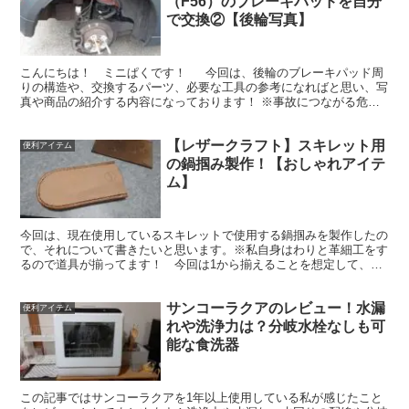
（F56）のブレーキパッドを自分
で交換②【後輪写真】
こんにちは！ ミニぱくです！ 今回は、後輪のブレーキパッド周
りの構造や、交換するパーツ、必要な工具の参考になればと思い、写
真や商品の紹介する内容になっております！ ※事故につながる危険
があるため自分での交換はオススメしません。私自身は素...
【レザークラフト】スキレット用
便利アイテム
の鍋掴み製作！【おしゃれアイテ
ム】
今回は、現在使用しているスキレットで使用する鍋掴みを製作したの
で、それについて書きたいと思います。※私自身はわりと革細工をす
るので道具が揃ってます！ 今回は1から揃えることを想定して、な
るべく道具を使用しない方法を紹介します。 用意する材料...
サンコーラクアのレビュー！水漏
便利アイテム
れや洗浄力は？分岐水栓なしも可
能な食洗器
この記事ではサンコーラクアを1年以上使用している私が感じたこと