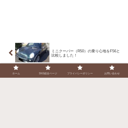
ミニクーパー（R50）の乗り心地をF56と
比較しました！
ホーム
SNS総合ページ
プライバシーポリシー
お問い合わせ
【結婚指輪を自作】はじめての銀粘土で
銀細工【アートクレイシルバースタータ
ーセット】
コメント
コメントを書き込む