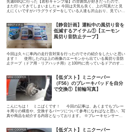
先週BBQに行った【若杉キャンプ場】の雰囲気が好きだったので、
また行ってきてしまいましたｗ 今回は天気も良く、上の写真だと見
えにくいですがパラグライダーをしている人達も沢山おり、見ていて
気持ちがよかったです（・ω・）
【静音計画】運転中の風切り音を
便利アイテム
低減するアイテム①【エーモン
風切り音防止テープ】
今回は久々に車内の走行音対策を行ったのでその紹介をしたいと思い
ます！ 使用したのは上の画像のエーモンから出ている風切り音防
止テープ（ドア用・リアハッチ用）と100均に売っているドアのすき
まテープです。 これらを使うことで車のドアと本...
【低ダスト】ミニクーパー
MINI COOPER
（F56）のブレーキパッドを自分
で交換①【前輪写真】
こんにちは！ ミニぱくです！ 今回の記事は、あくまでもブレー
キ周りの構造や、交換するパーツについて参考になればなと思い、写
真や商品を紹介する内容となっております。 ※ブレーキセンサーの
取り付けについては、後輪の記事で紹介しております。記...
【低ダスト】ミニクーパー
MINI COOPER