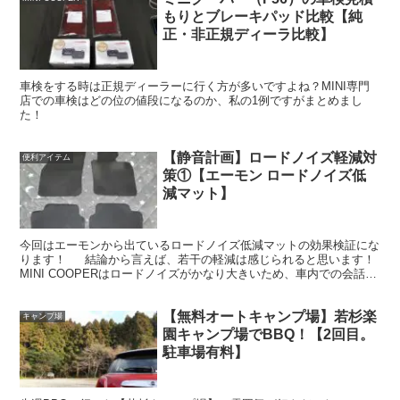
もりとブレーキパッド比較【純
正・非正規ディーラ比較】
車検をする時は正規ディーラーに行く方が多いですよね？MINI専門
店での車検はどの位の値段になるのか、私の1例ですがまとめまし
た！
【静音計画】ロードノイズ軽減対
便利アイテム
策①【エーモン ロードノイズ低
減マット】
今回はエーモンから出ているロードノイズ低減マットの効果検証にな
ります！ 結論から言えば、若干の軽減は感じられると思います！
MINI COOPERはロードノイズがかなり大きいため、車内での会話や
音楽の音をもっと楽しみたいと思って導入して...
【無料オートキャンプ場】若杉楽
キャンプ場
園キャンプ場でBBQ！【2回目。
駐車場有料】